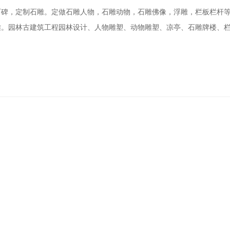
石碑，定制石雕。定做石雕人物，石雕动物，石雕佛像，浮雕，栏板栏杆
雕。园林古建筑工程园林设计、人物雕塑、动物雕塑、凉亭、石雕牌楼、