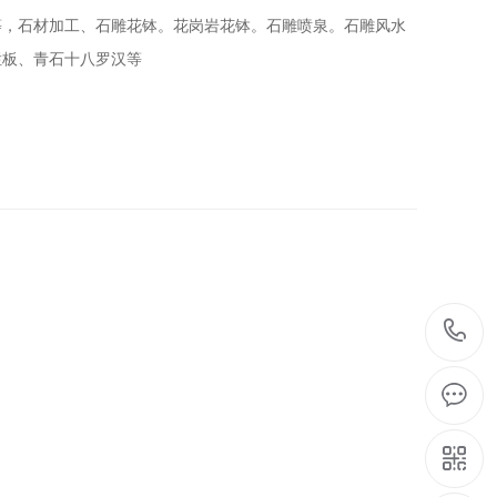
等，石材加工、石雕花钵。花岗岩花钵。石雕喷泉。石雕风水
栏板、青石十八罗汉等