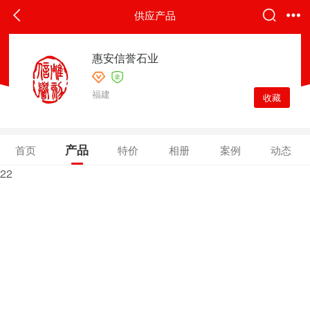
供应产品
惠安信誉石业
福建
收藏
产品
首页
特价
相册
案例
动态
22