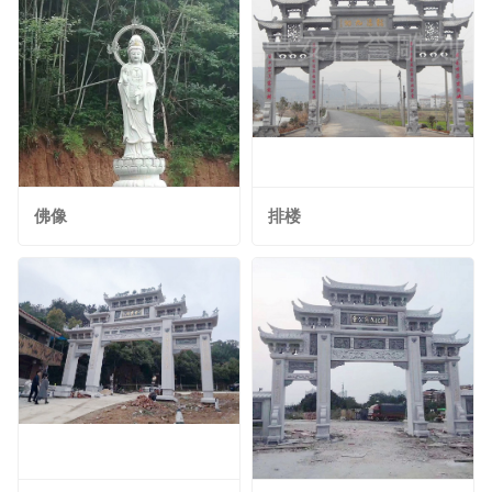
佛像
排楼