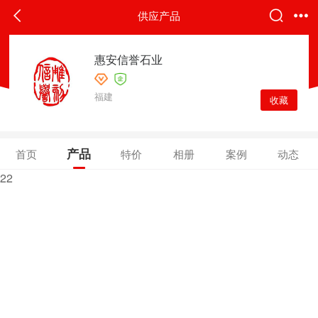
供应产品
惠安信誉石业
福建
收藏
产品
首页
特价
相册
案例
动态
22