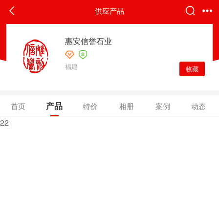
供应产品
惠安信誉石业
福建
收藏
产品
首页
特价
相册
案例
动态
22